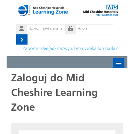
Przejdź do głównej zawartości
Nazwa
użytkownika
Hasło
Zaloguj
Zapomniałeś(aś) nazwy użytkownika lub hasła?
się
Create new account
Zaloguj do Mid
Cheshire Learning
Forgotten password
Zone
Polski ‎(pl)‎
Pomiń tworzenie nowego konta
Nazwa użytkownika