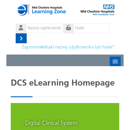
Przejdź do głównej zawartości
Nazwa
użytkownika
Hasło
Zaloguj
Zapomniałeś(aś) nazwy użytkownika lub hasła?
się
Create new account
DCS eLearning Homepage
Forgotten password
Polski ‎(pl)‎
Digital Clinical System